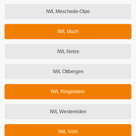
IWL Meschede-Olpe
IWL Much
IWL Netze
IWL Ottbergen
IWL Ringelstein
IWL Westereiden
IWL Vöhl