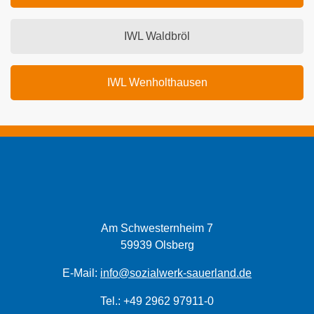
IWL Waldbröl
IWL Wenholthausen
Am Schwesternheim 7
59939 Olsberg
E-Mail:
info@sozialwerk-sauerland.de
Tel.: +49 2962 97911-0