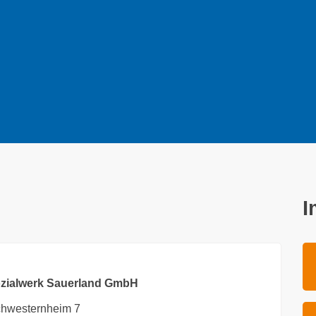
I
ozialwerk Sauerland GmbH
hwesternheim 7