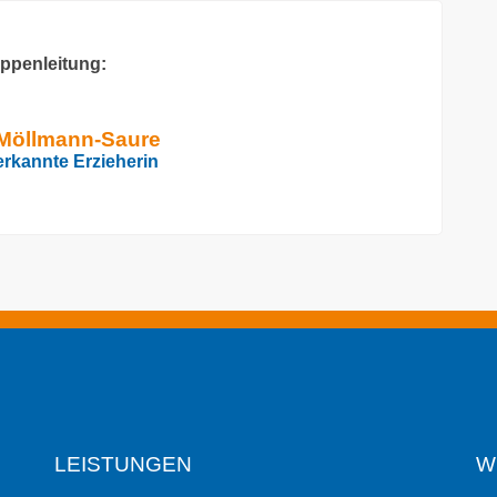
ppenleitung:
e Möllmann-Saure
nerkannte Erzieherin
LEISTUNGEN
W